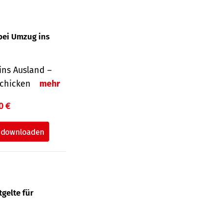
bei Umzug ins
ins Ausland –
schicken
mehr
0 €
gelte für