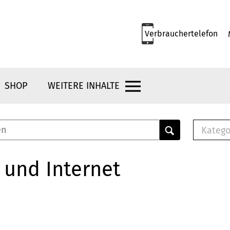
Verbrauchertelefon
SHOP
WEITERE INHALTE
Katego
E-B
Mus
 und Internet
E-B
Che
Bro
Bu