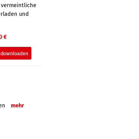
 vermeintliche
erladen und
0 €
tzen
mehr