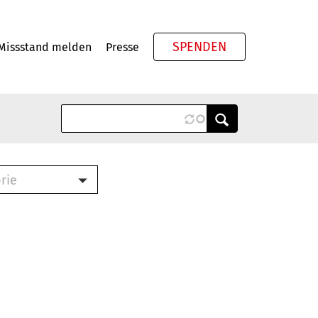
SPENDEN
Missstand melden
Presse
Meta
rie
ook (PDF)
terbrief (RTF)
roschüre (PDF)
cklisten (PDF)
schüre
ch