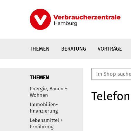
Direkt
zum
Inhalt
THEMEN
BERATUNG
VORTRÄGE
THEMEN
nstaltungen
Energie, Bauen +
Telefon
0
Wohnen
Elemente
Immobilien-
finanzierung
Lebensmittel +
Ernährung