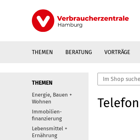
Direkt
zum
Inhalt
THEMEN
BERATUNG
VORTRÄGE
THEMEN
nstaltungen
Energie, Bauen +
Telefon
0
Wohnen
Elemente
Immobilien-
finanzierung
Lebensmittel +
Ernährung