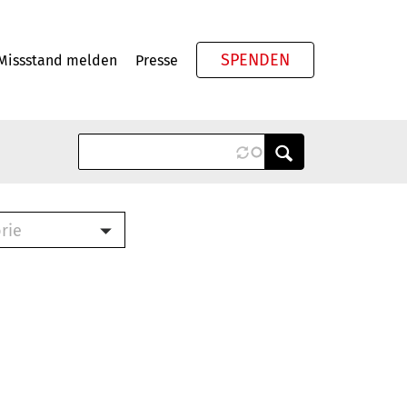
SPENDEN
Missstand melden
Presse
Meta
rie
ook (PDF)
terbrief (RTF)
roschüre (PDF)
cklisten (PDF)
schüre
ch