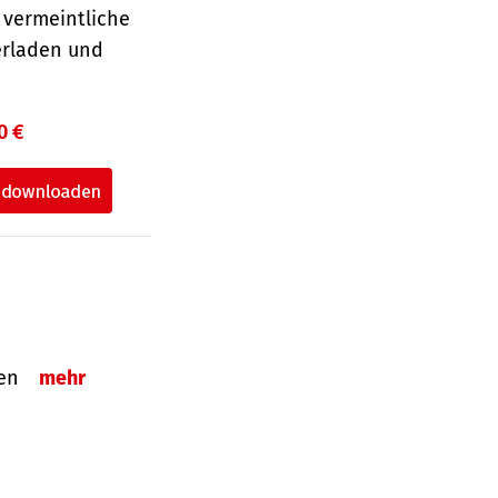
 vermeintliche
erladen und
0 €
tzen
mehr