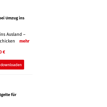
bei Umzug ins
ins Ausland –
schicken
mehr
0 €
gelte für