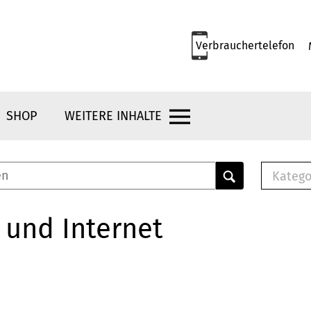
Verbrauchertelefon
SHOP
WEITERE INHALTE
Katego
E-B
Mus
 und Internet
E-B
Che
Bro
Bu