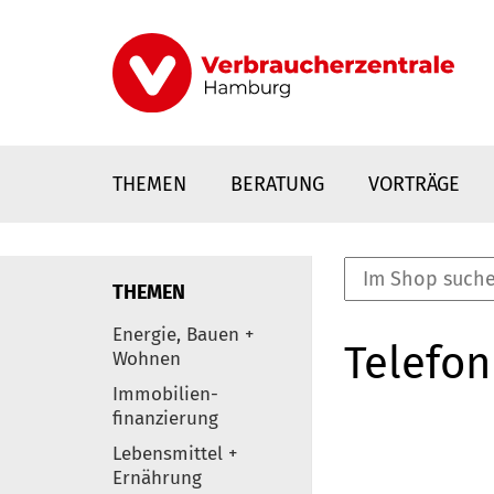
Direkt
zum
Inhalt
THEMEN
BERATUNG
VORTRÄGE
THEMEN
nstaltungen
Energie, Bauen +
Telefon
0
Wohnen
Elemente
Immobilien-
finanzierung
Lebensmittel +
Ernährung