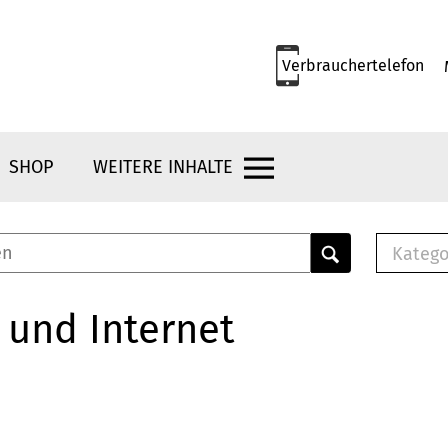
Verbrauchertelefon
SHOP
WEITERE INHALTE
Katego
E-B
Mus
 und Internet
E-B
Che
Bro
Bu