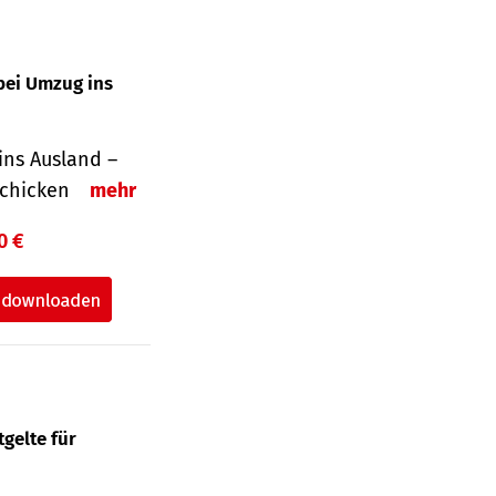
bei Umzug ins
ins Ausland –
schicken
mehr
0 €
gelte für