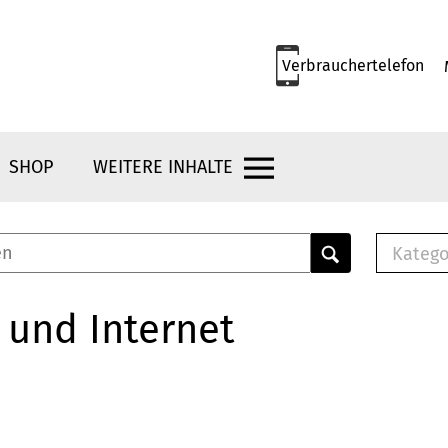
Verbrauchertelefon
SHOP
WEITERE INHALTE
Katego
E-B
Mus
 und Internet
E-B
Che
Bro
Bu