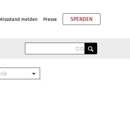
SPENDEN
Missstand melden
Presse
Meta
rie
ook (PDF)
terbrief (RTF)
roschüre (PDF)
cklisten (PDF)
schüre
ch