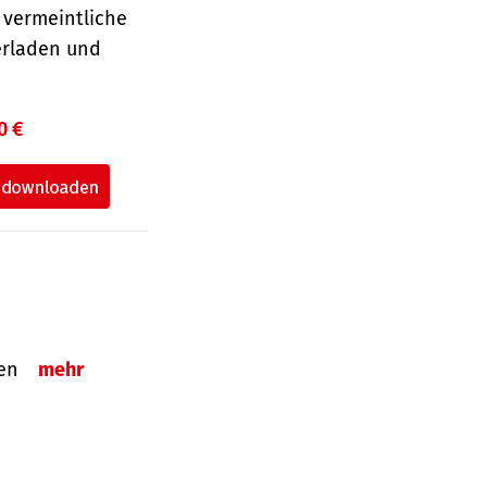
 vermeintliche
erladen und
0 €
tzen
mehr