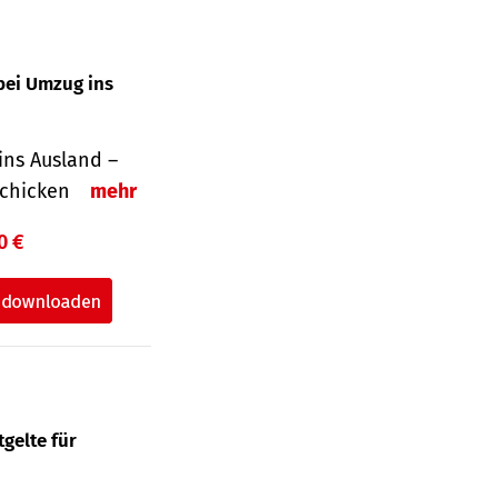
bei Umzug ins
ins Ausland –
schicken
mehr
0 €
gelte für