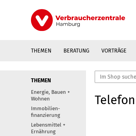
Direkt
zum
Inhalt
THEMEN
BERATUNG
VORTRÄGE
THEMEN
nstaltungen
Energie, Bauen +
Telefon
0
Wohnen
Elemente
Immobilien-
finanzierung
Lebensmittel +
Ernährung