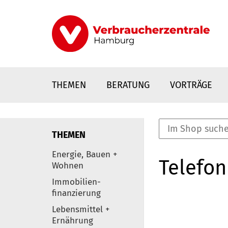
Direkt
zum
Inhalt
THEMEN
BERATUNG
VORTRÄGE
THEMEN
nstaltungen
Energie, Bauen +
Telefon
0
Wohnen
Elemente
Immobilien-
finanzierung
Lebensmittel +
Ernährung