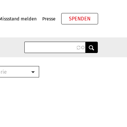
SPENDEN
Missstand melden
Presse
Meta
rie
ook (PDF)
terbrief (RTF)
roschüre (PDF)
cklisten (PDF)
schüre
ch