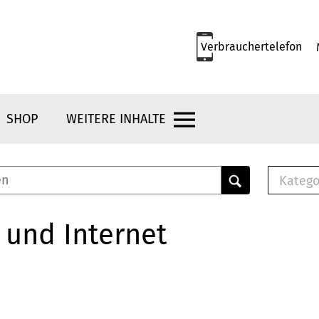
Verbrauchertelefon
SHOP
WEITERE INHALTE
Katego
E-B
Mus
 und Internet
E-B
Che
Bro
Bu