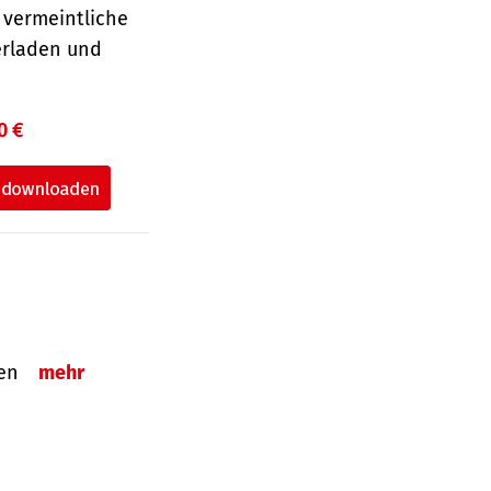
 vermeintliche
erladen und
0 €
tzen
mehr