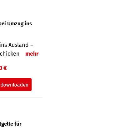
bei Umzug ins
ins Ausland –
schicken
mehr
0 €
gelte für