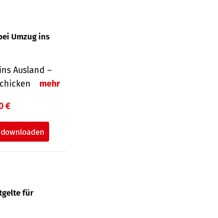
bei Umzug ins
ins Ausland –
schicken
mehr
0 €
gelte für