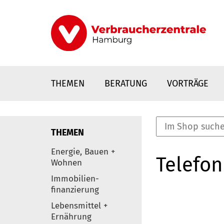
Direkt
zum
Inhalt
THEMEN
BERATUNG
VORTRÄGE
THEMEN
nstaltungen
Energie, Bauen +
Telefon
0
Wohnen
Elemente
Immobilien-
finanzierung
Lebensmittel +
Ernährung