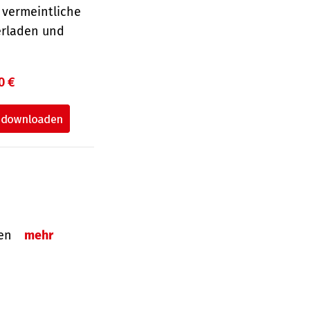
 vermeintliche
erladen und
0 €
tzen
mehr