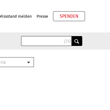
SPENDEN
Missstand melden
Presse
Meta
rie
ook (PDF)
terbrief (RTF)
roschüre (PDF)
cklisten (PDF)
schüre
ch