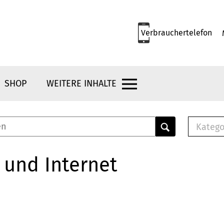
Verbrauchertelefon
SHOP
WEITERE INHALTE
Katego
E-B
Mus
 und Internet
E-B
Che
Bro
Bu