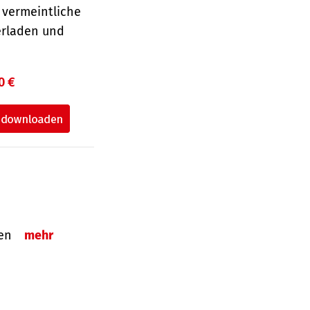
 vermeintliche
erladen und
0 €
tzen
mehr