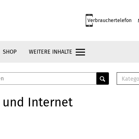
Verbrauchertelefon
SHOP
WEITERE INHALTE
Katego
E-B
Mus
 und Internet
E-B
Che
Bro
Bu