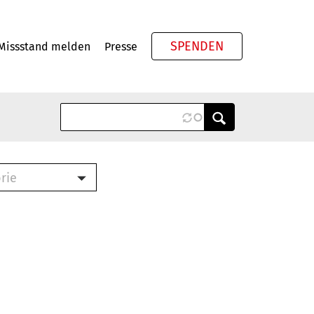
SPENDEN
Missstand melden
Presse
Meta
rie
ook (PDF)
terbrief (RTF)
roschüre (PDF)
cklisten (PDF)
schüre
ch