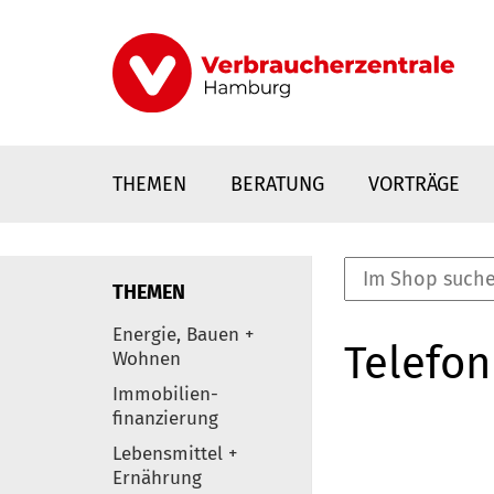
Direkt
zum
Inhalt
THEMEN
BERATUNG
VORTRÄGE
THEMEN
nstaltungen
Energie, Bauen +
Telefon
0
Wohnen
Elemente
Immobilien-
finanzierung
Lebensmittel +
Ernährung