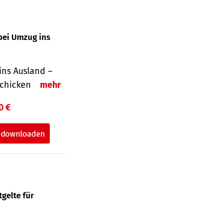
bei Umzug ins
ins Ausland –
schicken
mehr
0 €
gelte für