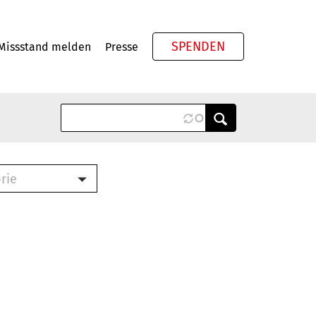
SPENDEN
Missstand melden
Presse
Meta
rie
ook (PDF)
terbrief (RTF)
roschüre (PDF)
cklisten (PDF)
schüre
ch