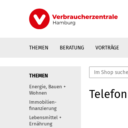
Direkt
zum
Inhalt
THEMEN
BERATUNG
VORTRÄGE
THEMEN
nstaltungen
Energie, Bauen +
Telefon
0
Wohnen
Elemente
Immobilien-
finanzierung
Lebensmittel +
Ernährung