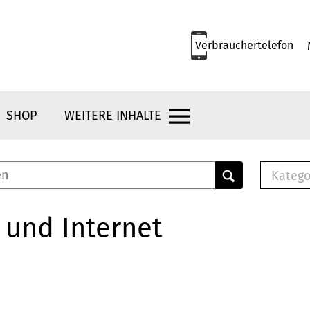
Verbrauchertelefon
SHOP
WEITERE INHALTE
Katego
E-B
Mus
 und Internet
E-B
Che
Bro
Bu