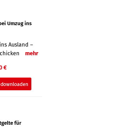
bei Umzug ins
ins Ausland –
schicken
mehr
0 €
gelte für