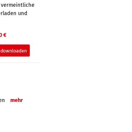
 vermeintliche
erladen und
0 €
tzen
mehr