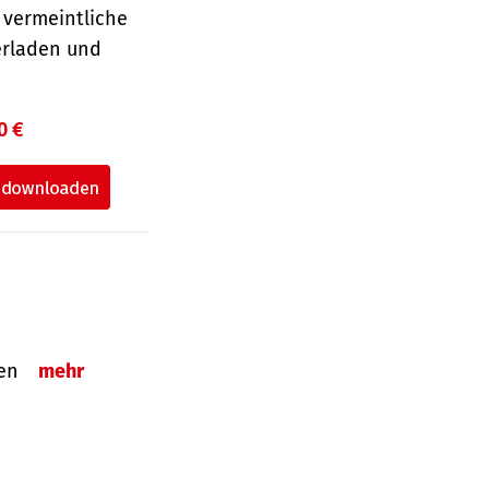
 vermeintliche
erladen und
0 €
tzen
mehr