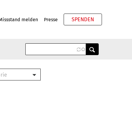
SPENDEN
Missstand melden
Presse
Meta
rie
ook (PDF)
terbrief (RTF)
roschüre (PDF)
cklisten (PDF)
schüre
ch