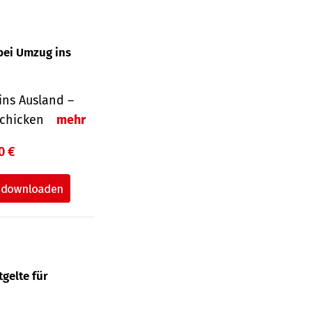
bei Umzug ins
ins Ausland –
schicken
mehr
0 €
gelte für