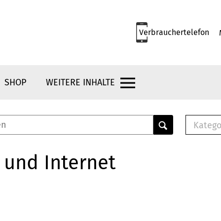
Verbrauchertelefon
SHOP
WEITERE INHALTE
Katego
E-B
Mus
 und Internet
E-B
Che
Bro
Bu