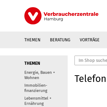
Direkt
zum
Inhalt
THEMEN
BERATUNG
VORTRÄGE
THEMEN
nstaltungen
Energie, Bauen +
Telefon
0
Wohnen
Elemente
Immobilien-
finanzierung
Lebensmittel +
Ernährung