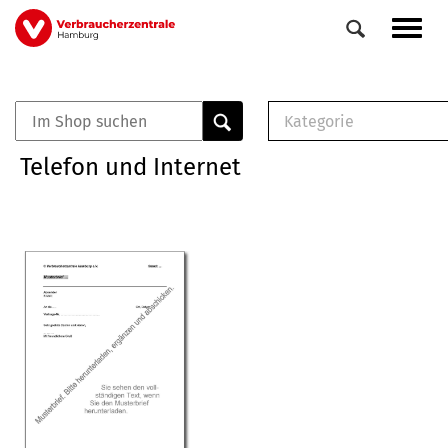
Direkt
Navig
zum
aktiv
Inhalt
Kategorie
0
Veranstaltungen
E-Book (PDF)
Telefon und Internet
Elemente
Musterbrief (RTF)
E-Broschüre (PDF
Checklisten (PDF)
Broschüre
Buch