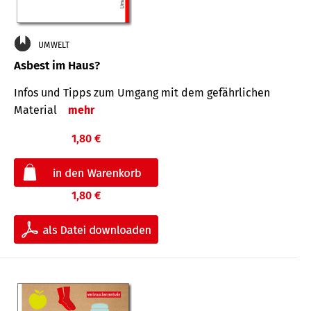
UMWELT
Asbest im Haus?
Infos und Tipps zum Um­gang mit dem ge­fähr­lichen
Mate­rial
mehr
1,80 €
1,80 €