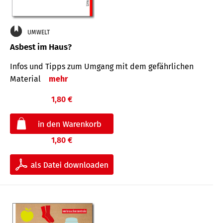
UMWELT
Asbest im Haus?
Infos und Tipps zum Um­gang mit dem ge­fähr­lichen
Mate­rial
mehr
1,80 €
1,80 €