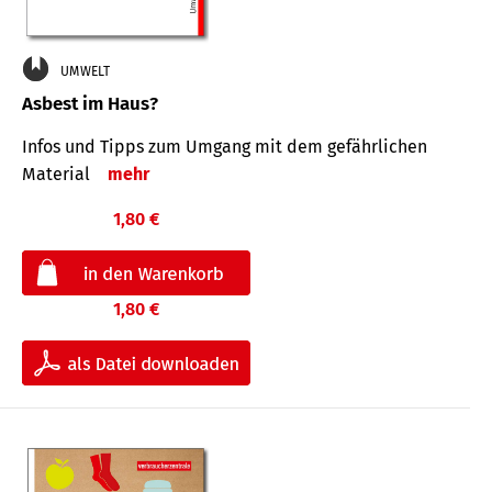
UMWELT
Asbest im Haus?
Infos und Tipps zum Um­gang mit dem ge­fähr­lichen
Mate­rial
mehr
1,80 €
1,80 €