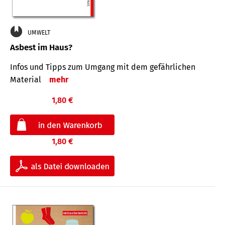
UMWELT
Asbest im Haus?
Infos und Tipps zum Um­gang mit dem ge­fähr­lichen
Mate­rial
mehr
1,80 €
1,80 €