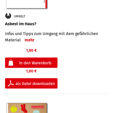
UMWELT
Asbest im Haus?
Infos und Tipps zum Um­gang mit dem ge­fähr­lichen
Mate­rial
mehr
1,80 €
1,80 €