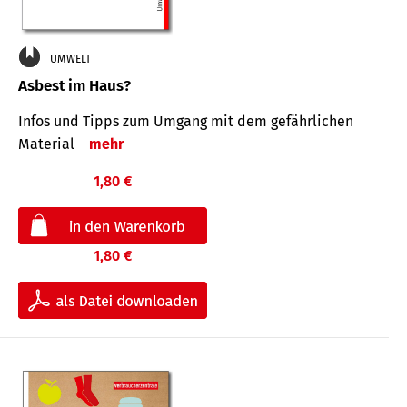
UMWELT
Asbest im Haus?
Infos und Tipps zum Um­gang mit dem ge­fähr­lichen
Mate­rial
mehr
1,80 €
1,80 €