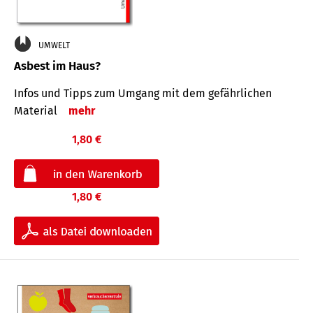
UMWELT
Asbest im Haus?
Infos und Tipps zum Um­gang mit dem ge­fähr­lichen
Mate­rial
mehr
1,80 €
1,80 €