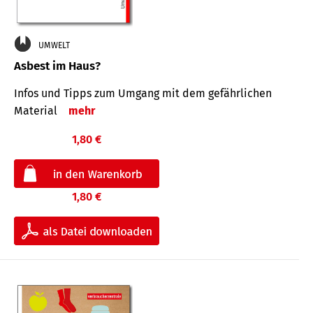
UMWELT
Asbest im Haus?
Infos und Tipps zum Um­gang mit dem ge­fähr­lichen
Mate­rial
mehr
1,80 €
1,80 €