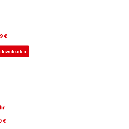
99 €
hr
0 €