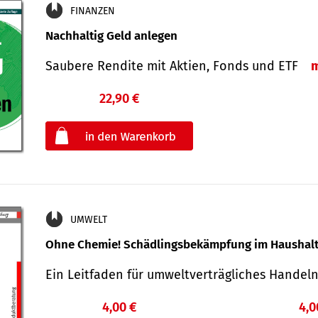
FINANZEN
Nachhaltig Geld anlegen
Saubere Rendite mit Aktien, Fonds und ETF
22,90 €
€
oder
UMWELT
Ohne Chemie! Schädlingsbekämpfung im Haushal
Ein Leitfaden für um­welt­ver­träg­liches Han­de
4,00 €
4,0