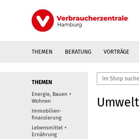
Direkt
zum
Inhalt
THEMEN
BERATUNG
VORTRÄGE
THEMEN
nstaltungen
Energie, Bauen +
Umwelt
0
Wohnen
Elemente
Immobilien-
finanzierung
Lebensmittel +
Ernährung