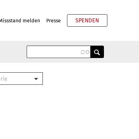
SPENDEN
Missstand melden
Presse
Meta
rie
ook (PDF)
terbrief (RTF)
roschüre (PDF)
cklisten (PDF)
schüre
ch