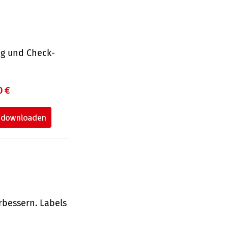
ng und Check­
0 €
rbessern. Labels