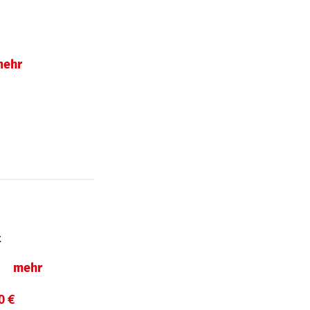
mehr
t
ln
mehr
0 €