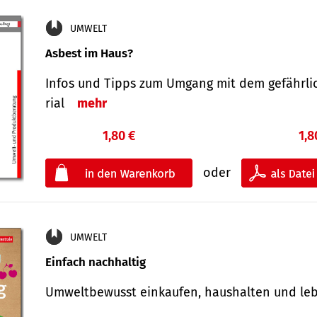
UMWELT
Asbest im Haus?
Infos und Tipps zum Um­gang mit dem ge­fähr­l
rial
mehr
1,80 €
1,8
oder
UMWELT
Einfach nachhaltig
Umweltbewusst einkaufen, haushalten und l