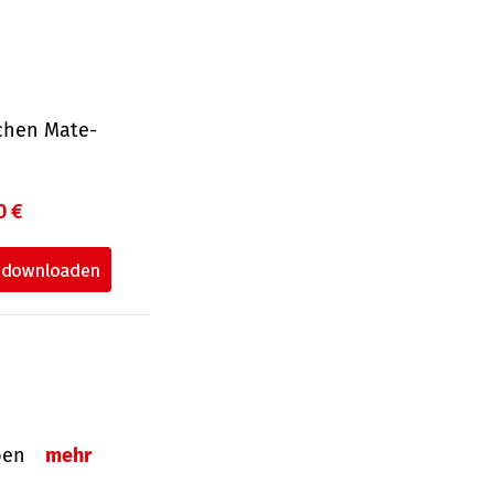
ichen Mate­
0 €
eben
mehr