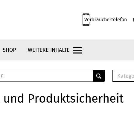
Verbrauchertelefon
SHOP
WEITERE INHALTE
Katego
E-B
Mus
 und Produktsicherheit
E-B
Che
Bro
Bu