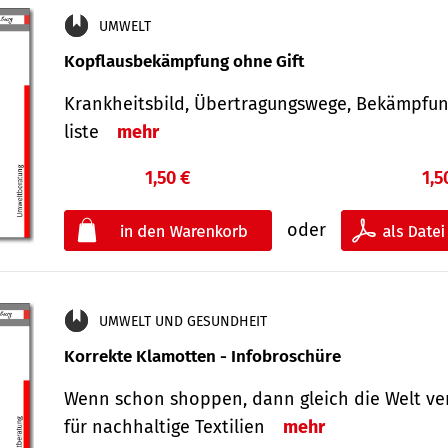
UMWELT
Kopflausbekämpfung ohne Gift
Krankheits­bild, Übertra­gungs­wege, Bekämpfu
liste
mehr
1,50 €
1,5
oder
UMWELT UND GESUNDHEIT
Korrekte Klamotten - Infobroschüre
Wenn schon shoppen, dann gleich die Welt ve
für nachhaltige Textilien
mehr