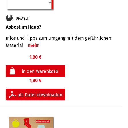
UMWELT
Asbest im Haus?
Infos und Tipps zum Um­gang mit dem ge­fähr­lichen
Mate­rial
mehr
1,80 €
1,80 €