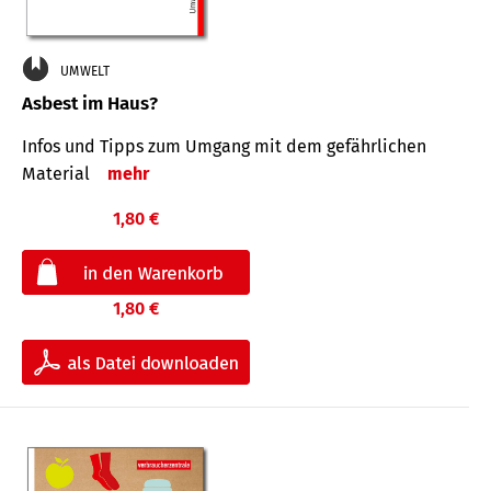
UMWELT
Asbest im Haus?
Infos und Tipps zum Um­gang mit dem ge­fähr­lichen
Mate­rial
mehr
1,80 €
1,80 €