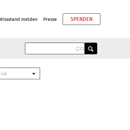
SPENDEN
Missstand melden
Presse
Meta
rie
ook (PDF)
terbrief (RTF)
roschüre (PDF)
cklisten (PDF)
schüre
ch