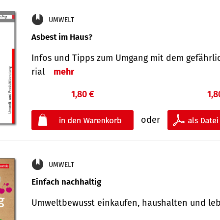
UMWELT
Asbest im Haus?
Infos und Tipps zum Um­gang mit dem ge­fähr­l
rial
mehr
1,80 €
1,8
oder
UMWELT
Einfach nachhaltig
Umweltbewusst einkaufen, haushalten und l