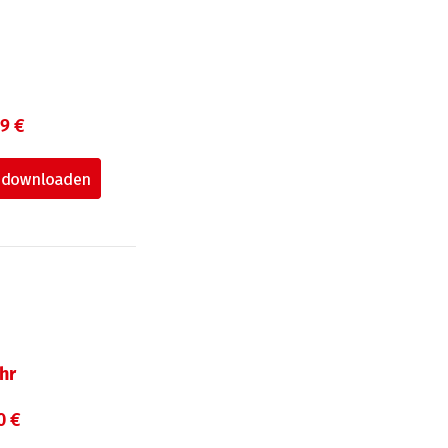
99 €
hr
0 €