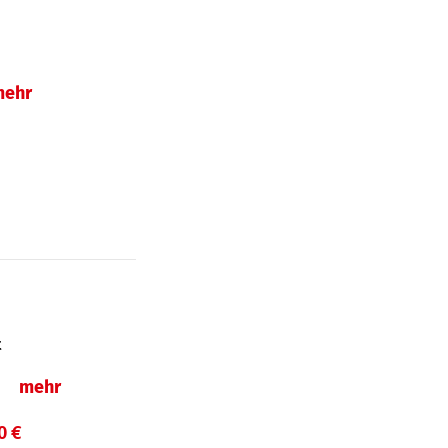
mehr
t
ln
mehr
0 €