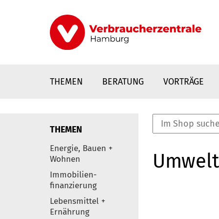
Direkt
zum
Inhalt
THEMEN
BERATUNG
VORTRÄGE
THEMEN
nstaltungen
Energie, Bauen +
Umwelt
0
Wohnen
Elemente
Immobilien-
finanzierung
Lebensmittel +
Ernährung