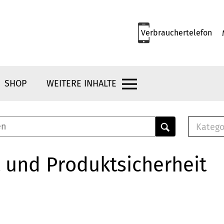
Verbrauchertelefon
SHOP
WEITERE INHALTE
Katego
E-B
Mus
 und Produktsicherheit
E-B
Che
Bro
Bu