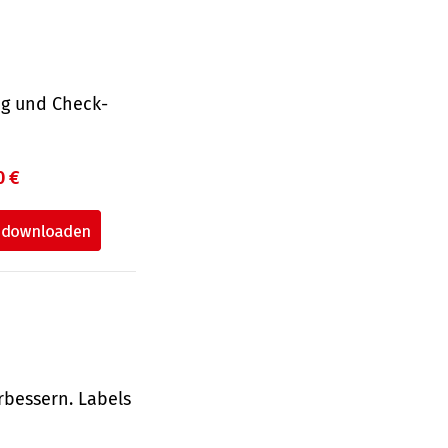
ng und Check­
0 €
rbessern. Labels