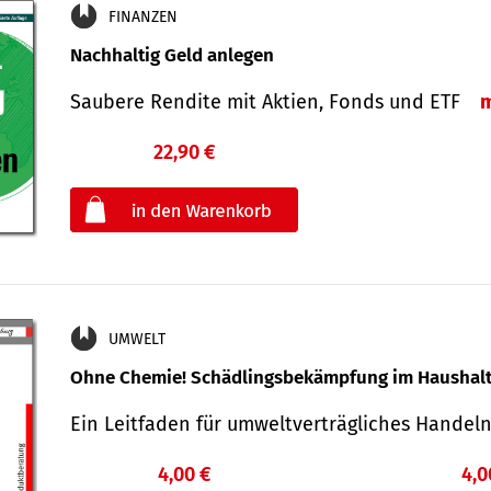
FINANZEN
Nachhaltig Geld anlegen
Saubere Rendite mit Aktien, Fonds und ETF
22,90 €
€
oder
UMWELT
Ohne Chemie! Schädlingsbekämpfung im Haushal
Ein Leitfaden für um­welt­ver­träg­liches Han­de
4,00 €
4,0