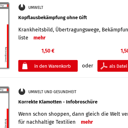
UMWELT
Kopflausbekämpfung ohne Gift
Krankheits­bild, Übertra­gungs­wege, Bekämpfu
liste
mehr
1,50 €
1,5
oder
UMWELT UND GESUNDHEIT
Korrekte Klamotten - Infobroschüre
Wenn schon shoppen, dann gleich die Welt ve
für nachhaltige Textilien
mehr