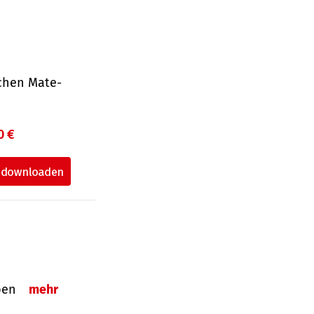
ichen Mate­
0 €
eben
mehr