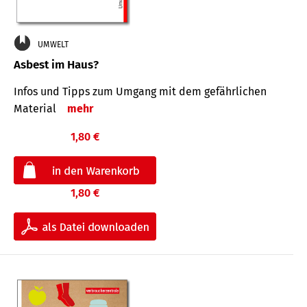
UMWELT
Asbest im Haus?
Infos und Tipps zum Um­gang mit dem ge­fähr­lichen
Mate­rial
mehr
1,80 €
1,80 €