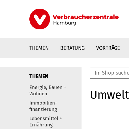
Direkt
zum
Inhalt
THEMEN
BERATUNG
VORTRÄGE
THEMEN
nstaltungen
Energie, Bauen +
Umwelt
0
Wohnen
Elemente
Immobilien-
finanzierung
Lebensmittel +
Ernährung