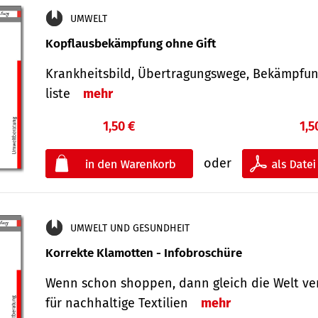
UMWELT
Kopflausbekämpfung ohne Gift
Krankheits­bild, Übertra­gungs­wege, Bekämpfu
liste
mehr
1,50 €
1,5
oder
UMWELT UND GESUNDHEIT
Korrekte Klamotten - Infobroschüre
Wenn schon shoppen, dann gleich die Welt ve
für nachhaltige Textilien
mehr