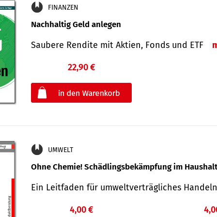
FINANZEN
Nachhaltig Geld anlegen
Saubere Rendite mit Aktien, Fonds und ETF
22,90 €
€
oder
UMWELT
Ohne Chemie! Schädlingsbekämpfung im Haushal
Ein Leitfaden für um­welt­ver­träg­liches Han­de
4,00 €
4,0