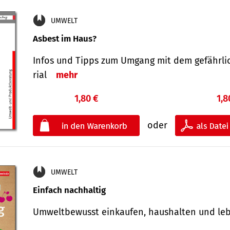
UMWELT
Asbest im Haus?
Infos und Tipps zum Um­gang mit dem ge­fähr­l
rial
mehr
1,80 €
1,8
oder
UMWELT
Einfach nachhaltig
Umweltbewusst einkaufen, haushalten und l