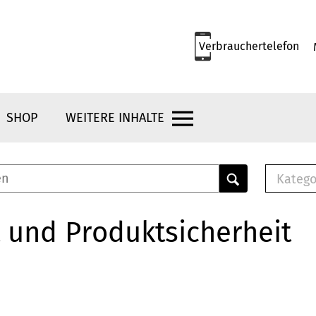
Verbrauchertelefon
SHOP
WEITERE INHALTE
Katego
E-B
Mus
 und Produktsicherheit
E-B
Che
Bro
Bu