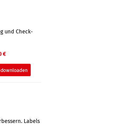
ng und Check­
0 €
rbessern. Labels