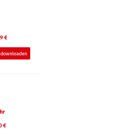
99 €
hr
0 €