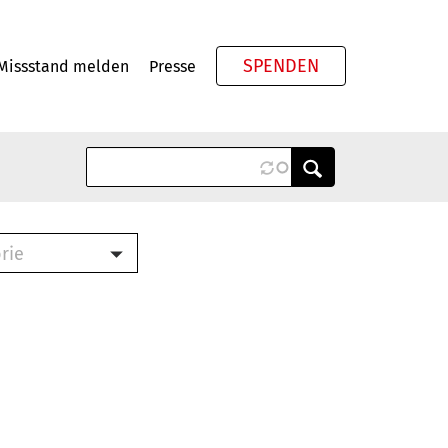
SPENDEN
Missstand melden
Presse
Meta
rie
ook (PDF)
terbrief (RTF)
roschüre (PDF)
cklisten (PDF)
schüre
ch