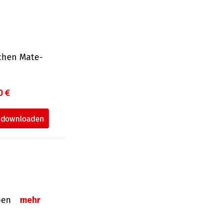
ichen Mate­
0 €
eben
mehr