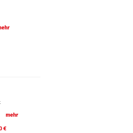
mehr
t
ln
mehr
0 €