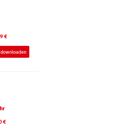
99 €
hr
0 €