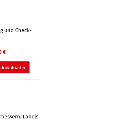
ng und Check­
0 €
rbessern. Labels