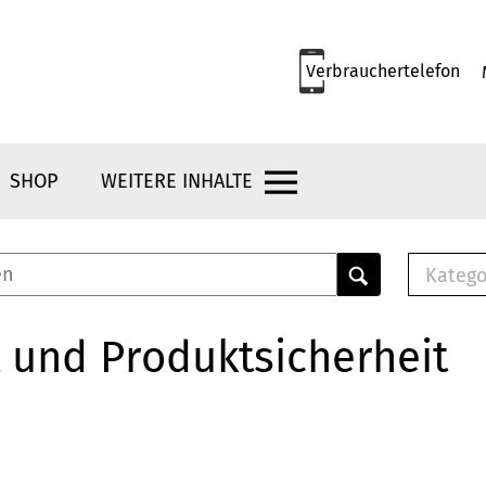
Verbrauchertelefon
SHOP
WEITERE INHALTE
Katego
E-B
Mus
 und Produktsicherheit
E-B
Che
Bro
Bu