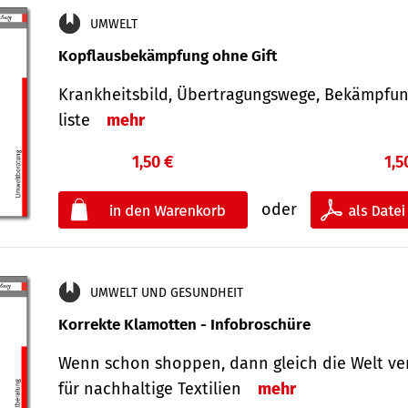
UMWELT
Kopflausbekämpfung ohne Gift
Krankheits­bild, Übertra­gungs­wege, Bekämpfu
liste
mehr
1,50 €
1,5
oder
UMWELT UND GESUNDHEIT
Korrekte Klamotten - Infobroschüre
Wenn schon shoppen, dann gleich die Welt ve
für nachhaltige Textilien
mehr