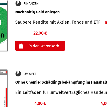
FINANZEN
Nachhaltig Geld anlegen
Saubere Rendite mit Aktien, Fonds und ETF
22,90 €
€
oder
UMWELT
Ohne Chemie! Schädlingsbekämpfung im Haushal
Ein Leitfaden für um­welt­ver­träg­liches Han­de
4,00 €
4,0