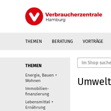
Direkt
zum
Inhalt
THEMEN
BERATUNG
VORTRÄGE
THEMEN
nstaltungen
Energie, Bauen +
Umwelt
0
Wohnen
Elemente
Immobilien-
finanzierung
Lebensmittel +
Ernährung