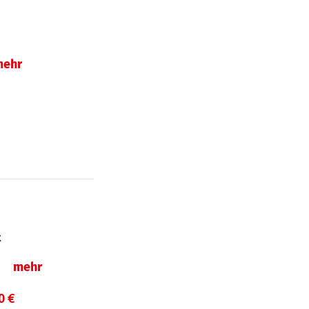
mehr
t
ln
mehr
0 €