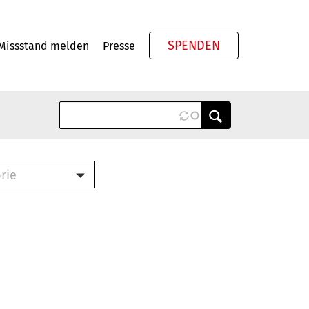
SPENDEN
Missstand melden
Presse
Meta
rie
ook (PDF)
terbrief (RTF)
roschüre (PDF)
cklisten (PDF)
schüre
ch