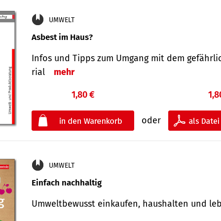
UMWELT
Asbest im Haus?
Infos und Tipps zum Um­gang mit dem ge­fähr­l
rial
mehr
1,80 €
1,8
oder
UMWELT
Einfach nachhaltig
Umweltbewusst einkaufen, haushalten und l