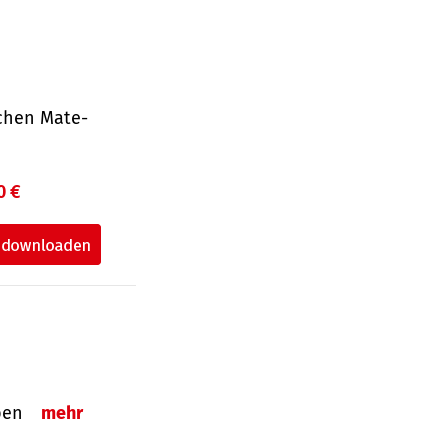
ichen Mate­
0 €
eben
mehr