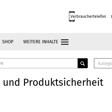
Verbrauchertelefon
SHOP
WEITERE INHALTE
Katego
E-B
Mus
 und Produktsicherheit
E-B
Che
Bro
Bu