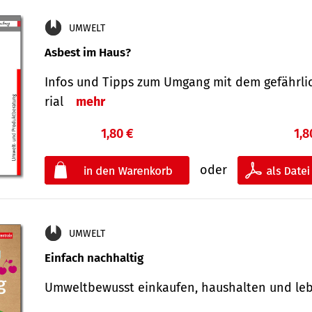
UMWELT
Asbest im Haus?
Infos und Tipps zum Um­gang mit dem ge­fähr­l
rial
mehr
1,80 €
1,8
oder
UMWELT
Einfach nachhaltig
Umweltbewusst einkaufen, haushalten und l