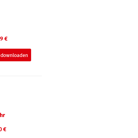
99 €
hr
0 €