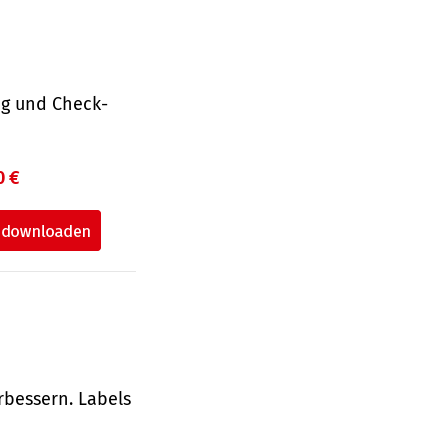
ng und Check­
0 €
rbessern. Labels