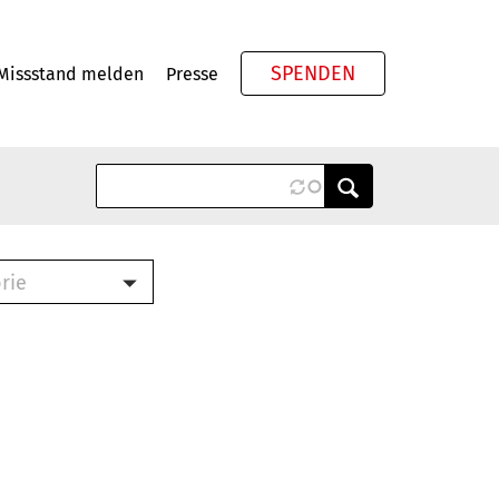
SPENDEN
Missstand melden
Presse
Meta
rie
ook (PDF)
terbrief (RTF)
roschüre (PDF)
cklisten (PDF)
schüre
ch