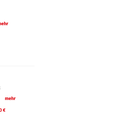
mehr
t
ln
mehr
0 €