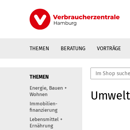
Direkt
zum
Inhalt
THEMEN
BERATUNG
VORTRÄGE
THEMEN
nstaltungen
Energie, Bauen +
Umwelt
0
Wohnen
Elemente
Immobilien-
finanzierung
Lebensmittel +
Ernährung