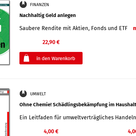
FINANZEN
Nachhaltig Geld anlegen
Saubere Rendite mit Aktien, Fonds und ETF
22,90 €
€
oder
UMWELT
Ohne Chemie! Schädlingsbekämpfung im Haushal
Ein Leitfaden für um­welt­ver­träg­liches Han­de
4,00 €
4,0