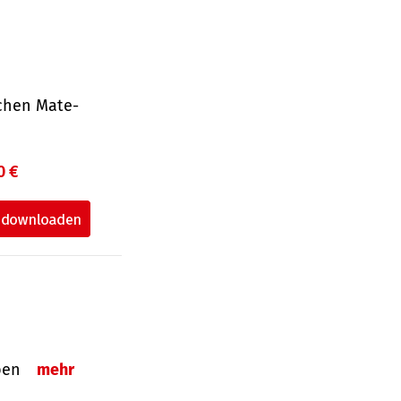
ichen Mate­
0 €
eben
mehr