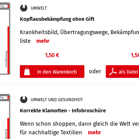
UMWELT
Kopflausbekämpfung ohne Gift
Krankheits­bild, Übertra­gungs­wege, Bekämpfu
liste
mehr
1,50 €
1,5
oder
UMWELT UND GESUNDHEIT
Korrekte Klamotten - Infobroschüre
Wenn schon shoppen, dann gleich die Welt ve
für nachhaltige Textilien
mehr