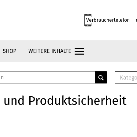
Verbrauchertelefon
SHOP
WEITERE INHALTE
Katego
E-B
Mus
 und Produktsicherheit
E-B
Che
Bro
Bu