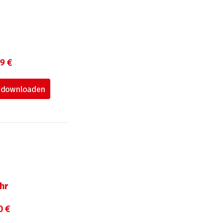
99 €
hr
0 €