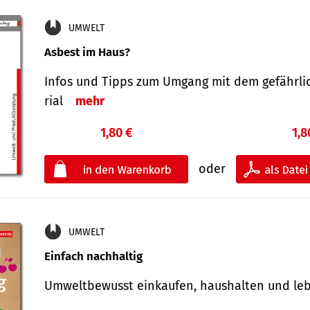
UMWELT
Asbest im Haus?
Infos und Tipps zum Um­gang mit dem ge­fähr­l
rial
mehr
1,80 €
1,8
oder
UMWELT
Einfach nachhaltig
Umweltbewusst einkaufen, haushalten und l