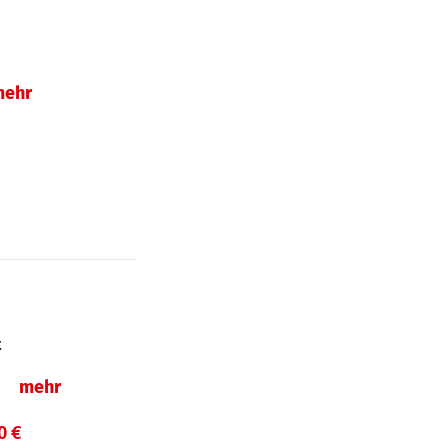
mehr
t
ln
mehr
0 €