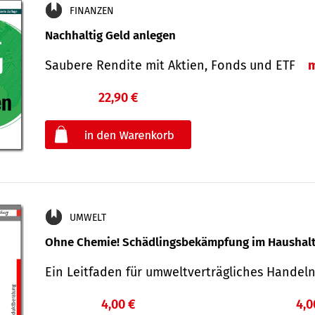
FINANZEN
Nachhaltig Geld anlegen
Saubere Rendite mit Aktien, Fonds und ETF
22,90 €
€
oder
UMWELT
Ohne Chemie! Schädlingsbekämpfung im Haushal
Ein Leitfaden für um­welt­ver­träg­liches Han­de
4,00 €
4,0