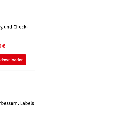
ng und Check­
0 €
rbessern. Labels