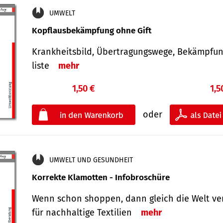
UMWELT
Kopflausbekämpfung ohne Gift
Krankheits­bild, Übertra­gungs­wege, Bekämpfu
liste
mehr
1,50 €
1,5
oder
UMWELT UND GESUNDHEIT
Korrekte Klamotten - Infobroschüre
Wenn schon shoppen, dann gleich die Welt ve
für nachhaltige Textilien
mehr