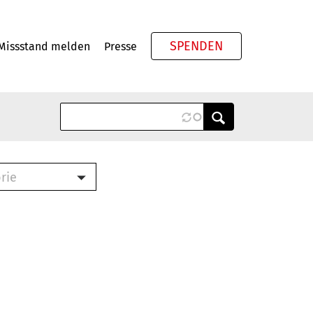
SPENDEN
Missstand melden
Presse
Meta
rie
ook (PDF)
terbrief (RTF)
roschüre (PDF)
cklisten (PDF)
schüre
ch