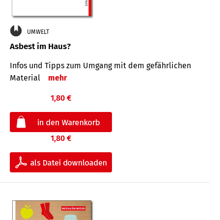
UMWELT
Asbest im Haus?
Infos und Tipps zum Um­gang mit dem ge­fähr­lichen
Mate­rial
mehr
1,80 €
1,80 €