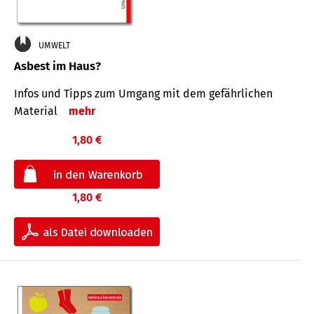
UMWELT
Asbest im Haus?
Infos und Tipps zum Um­gang mit dem ge­fähr­lichen
Mate­rial
mehr
1,80 €
1,80 €