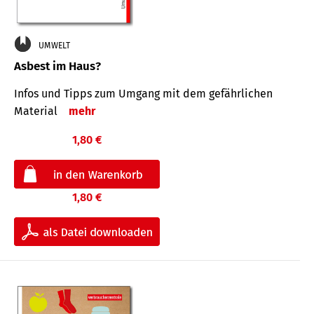
UMWELT
Asbest im Haus?
Infos und Tipps zum Um­gang mit dem ge­fähr­lichen
Mate­rial
mehr
1,80 €
1,80 €