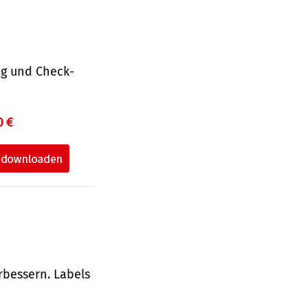
ng und Check­
0 €
rbessern. Labels