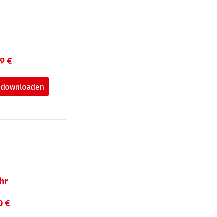
99 €
hr
0 €