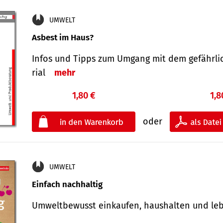
UMWELT
Asbest im Haus?
Infos und Tipps zum Um­gang mit dem ge­fähr­l
rial
mehr
1,80 €
1,8
oder
UMWELT
Einfach nachhaltig
Umweltbewusst einkaufen, haushalten und l