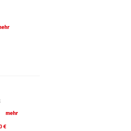
mehr
t
ln
mehr
0 €