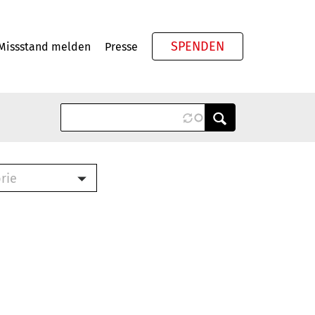
SPENDEN
Missstand melden
Presse
Meta
rie
ook (PDF)
terbrief (RTF)
roschüre (PDF)
cklisten (PDF)
schüre
ch