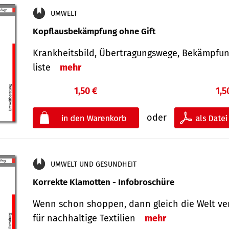
UMWELT
Kopflausbekämpfung ohne Gift
Krankheits­bild, Übertra­gungs­wege, Bekämpfu
liste
mehr
1,50 €
1,5
oder
UMWELT UND GESUNDHEIT
Korrekte Klamotten - Infobroschüre
Wenn schon shoppen, dann gleich die Welt ve
für nachhaltige Textilien
mehr