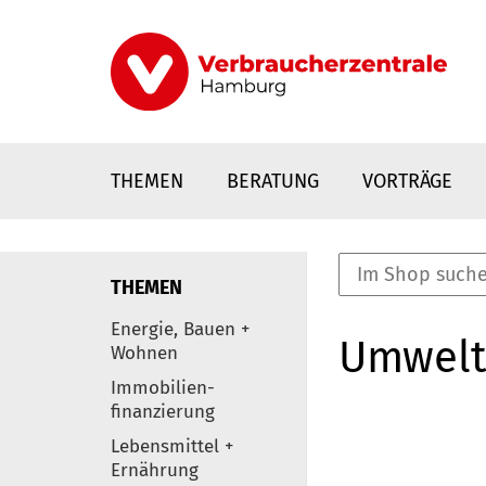
Direkt
zum
Inhalt
THEMEN
BERATUNG
VORTRÄGE
THEMEN
nstaltungen
Energie, Bauen +
Umwelt
0
Wohnen
Elemente
Immobilien-
finanzierung
Lebensmittel +
Ernährung