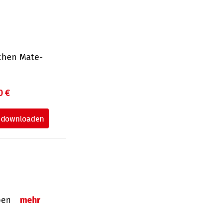
ichen Mate­
0 €
eben
mehr