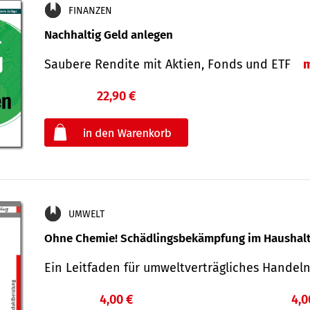
FINANZEN
Nachhaltig Geld anlegen
Saubere Rendite mit Aktien, Fonds und ETF
22,90 €
€
oder
UMWELT
Ohne Chemie! Schädlingsbekämpfung im Haushal
Ein Leitfaden für um­welt­ver­träg­liches Han­de
4,00 €
4,0