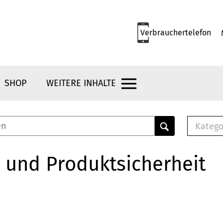
Verbrauchertelefon
SHOP
WEITERE INHALTE
Katego
E-B
Mus
 und Produktsicherheit
E-B
Che
Bro
Bu