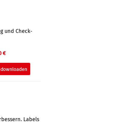
ng und Check­
0 €
rbessern. Labels