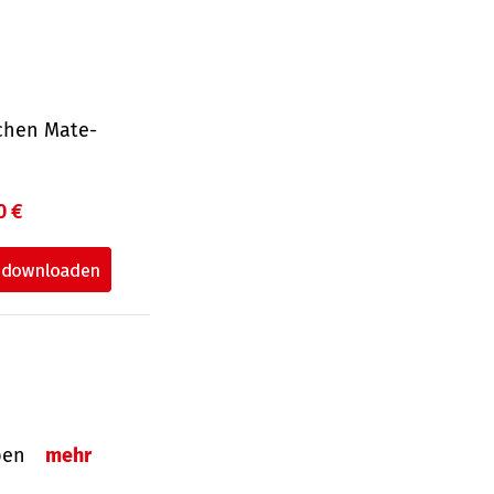
ichen Mate­
0 €
eben
mehr