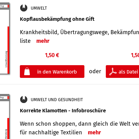
UMWELT
Kopflausbekämpfung ohne Gift
Krankheits­bild, Übertra­gungs­wege, Bekämpfu
liste
mehr
1,50 €
1,5
oder
UMWELT UND GESUNDHEIT
Korrekte Klamotten - Infobroschüre
Wenn schon shoppen, dann gleich die Welt ve
für nachhaltige Textilien
mehr