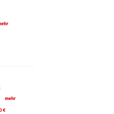
mehr
t
ln
mehr
0 €