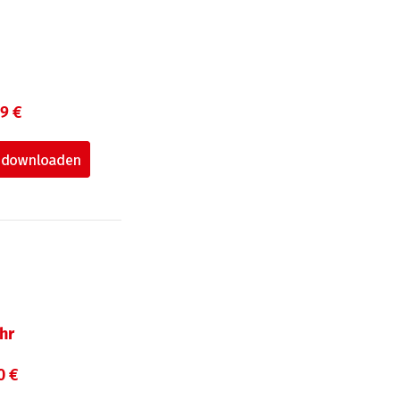
99 €
hr
0 €