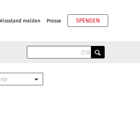
SPENDEN
Missstand melden
Presse
Meta
rie
ook (PDF)
terbrief (RTF)
roschüre (PDF)
cklisten (PDF)
schüre
ch