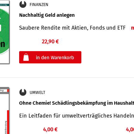
FINANZEN
Nachhaltig Geld anlegen
Saubere Rendite mit Aktien, Fonds und ETF
22,90 €
€
oder
UMWELT
Ohne Chemie! Schädlingsbekämpfung im Haushal
Ein Leitfaden für um­welt­ver­träg­liches Han­de
4,00 €
4,0