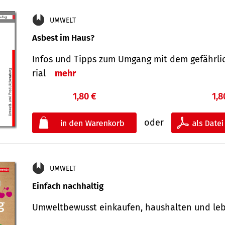
UMWELT
Asbest im Haus?
Infos und Tipps zum Um­gang mit dem ge­fähr­l
rial
mehr
1,80 €
1,8
oder
UMWELT
Einfach nachhaltig
Umweltbewusst einkaufen, haushalten und l