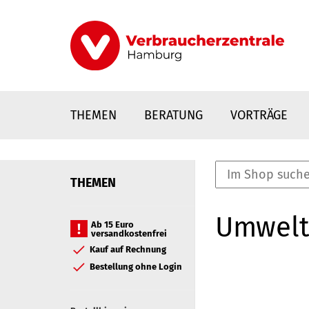
Direkt
zum
Inhalt
THEMEN
BERATUNG
VORTRÄGE
THEMEN
nstaltungen
Umwelt
0
Ab 15 Euro
versandkostenfrei
Elemente
Kauf auf Rechnung
Bestellung ohne Login