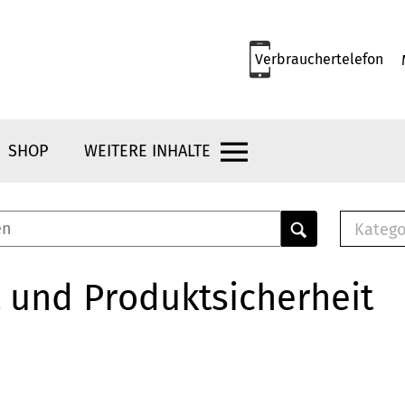
Verbrauchertelefon
SHOP
WEITERE INHALTE
Katego
E-B
Mus
 und Produktsicherheit
E-B
Che
Bro
Bu