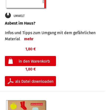
UMWELT
Asbest im Haus?
Infos und Tipps zum Um­gang mit dem ge­fähr­lichen
Mate­rial
mehr
1,80 €
1,80 €