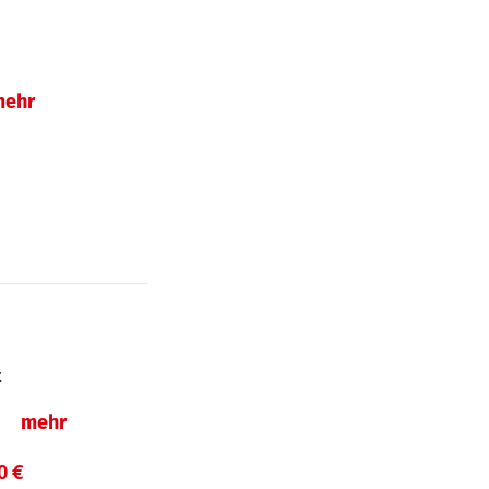
mehr
t
ln
mehr
0 €