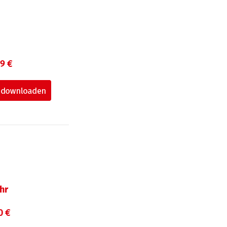
99 €
hr
0 €