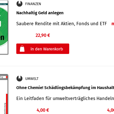
FINANZEN
Nachhaltig Geld anlegen
Saubere Rendite mit Aktien, Fonds und ETF
22,90 €
€
oder
UMWELT
Ohne Chemie! Schädlingsbekämpfung im Haushal
Ein Leitfaden für um­welt­ver­träg­liches Han­de
4,00 €
4,0