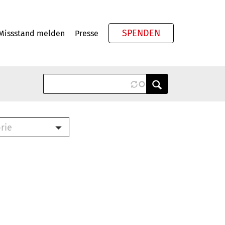
SPENDEN
Missstand melden
Presse
Meta
rie
ook (PDF)
terbrief (RTF)
roschüre (PDF)
cklisten (PDF)
schüre
ch