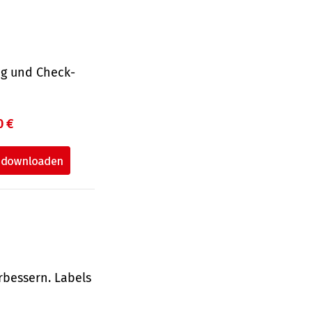
ng und Check­
0 €
rbessern. Labels