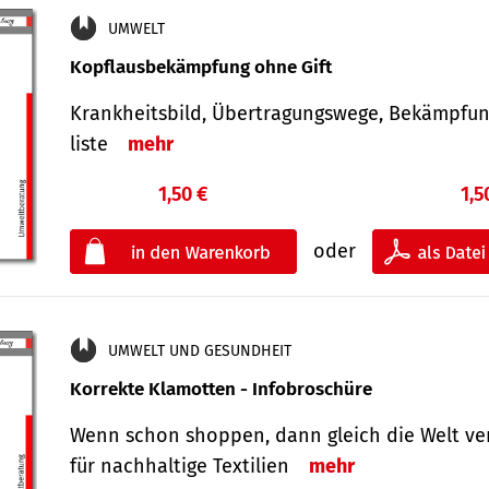
UMWELT
Kopflausbekämpfung ohne Gift
Krankheits­bild, Übertra­gungs­wege, Bekämpfu
liste
mehr
1,50 €
1,5
oder
UMWELT UND GESUNDHEIT
Korrekte Klamotten - Infobroschüre
Wenn schon shoppen, dann gleich die Welt ve
für nachhaltige Textilien
mehr