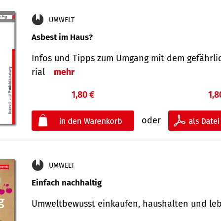
UMWELT
Asbest im Haus?
Infos und Tipps zum Um­gang mit dem ge­fähr­l
rial
mehr
1,80 €
1,8
oder
UMWELT
Einfach nachhaltig
Umweltbewusst einkaufen, haushalten und l