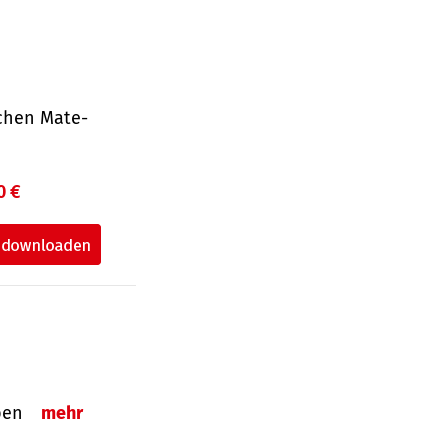
ichen Mate­
0 €
eben
mehr