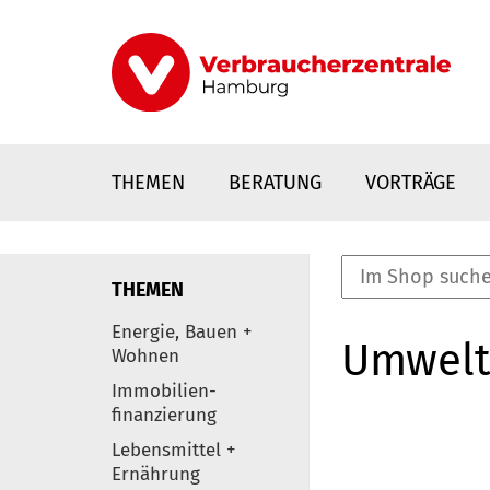
Direkt
zum
Inhalt
THEMEN
BERATUNG
VORTRÄGE
THEMEN
nstaltungen
Energie, Bauen +
Umwelt
0
Wohnen
Elemente
Immobilien-
finanzierung
Lebensmittel +
Ernährung