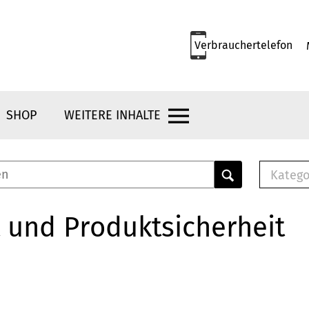
Verbrauchertelefon
SHOP
WEITERE INHALTE
Katego
E-B
Mus
 und Produktsicherheit
E-B
Che
Bro
Bu