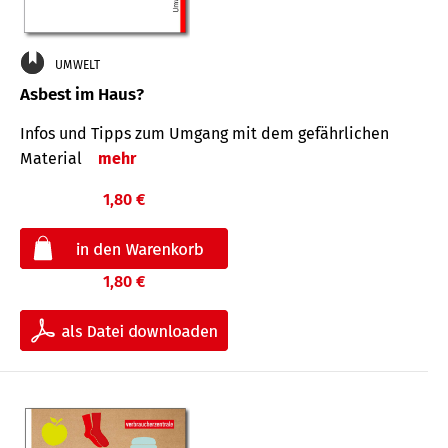
UMWELT
Asbest im Haus?
Infos und Tipps zum Um­gang mit dem ge­fähr­lichen
Mate­rial
mehr
1,80 €
1,80 €