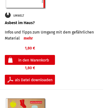
UMWELT
Asbest im Haus?
Infos und Tipps zum Um­gang mit dem ge­fähr­lichen
Mate­rial
mehr
1,80 €
1,80 €