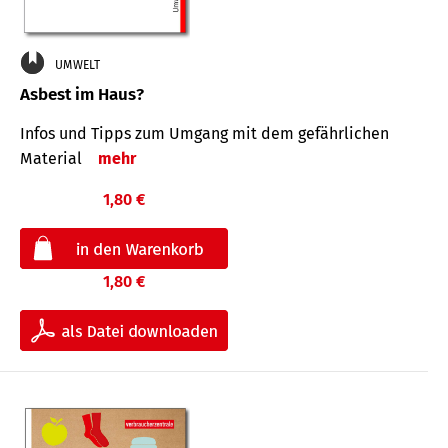
UMWELT
Asbest im Haus?
Infos und Tipps zum Um­gang mit dem ge­fähr­lichen
Mate­rial
mehr
1,80 €
1,80 €