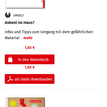
UMWELT
Asbest im Haus?
Infos und Tipps zum Um­gang mit dem ge­fähr­lichen
Mate­rial
mehr
1,80 €
1,80 €