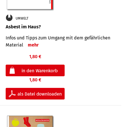
UMWELT
Asbest im Haus?
Infos und Tipps zum Um­gang mit dem ge­fähr­lichen
Mate­rial
mehr
1,80 €
1,80 €