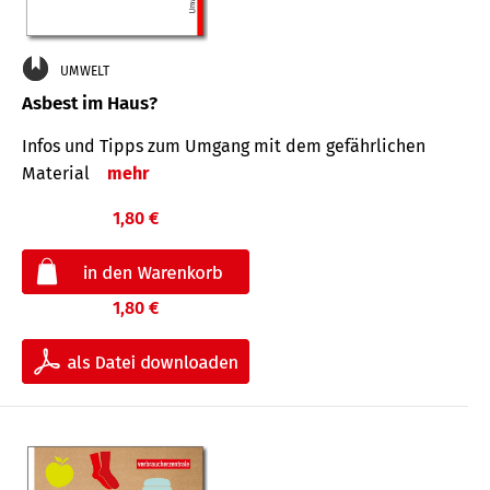
UMWELT
Asbest im Haus?
Infos und Tipps zum Um­gang mit dem ge­fähr­lichen
Mate­rial
mehr
1,80 €
1,80 €