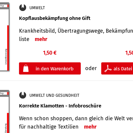
UMWELT
Kopflausbekämpfung ohne Gift
Krankheits­bild, Übertra­gungs­wege, Bekämpfu
liste
mehr
1,50 €
1,5
oder
UMWELT UND GESUNDHEIT
Korrekte Klamotten - Infobroschüre
Wenn schon shoppen, dann gleich die Welt ve
für nachhaltige Textilien
mehr