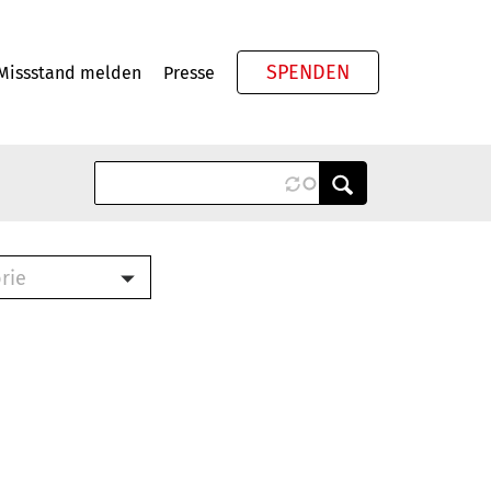
SPENDEN
Missstand melden
Presse
Meta
rie
ook (PDF)
terbrief (RTF)
roschüre (PDF)
cklisten (PDF)
schüre
ch