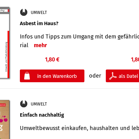
UMWELT
Asbest im Haus?
Infos und Tipps zum Um­gang mit dem ge­fähr­l
rial
mehr
1,80 €
1,8
oder
UMWELT
Einfach nachhaltig
Umweltbewusst einkaufen, haushalten und l