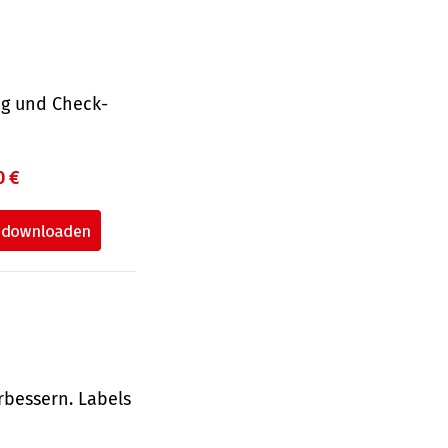
ng und Check­
0 €
rbessern. Labels