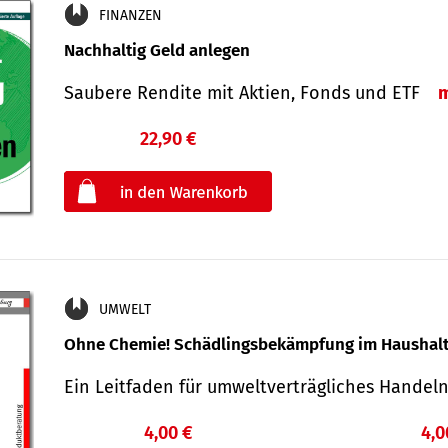
FINANZEN
Nachhaltig Geld anlegen
Saubere Rendite mit Aktien, Fonds und ETF
22,90 €
€
oder
UMWELT
Ohne Chemie! Schädlingsbekämpfung im Haushal
Ein Leitfaden für um­welt­ver­träg­liches Han­de
4,00 €
4,0