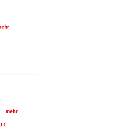
mehr
t
ln
mehr
0 €