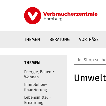
Direkt
zum
Inhalt
THEMEN
BERATUNG
VORTRÄGE
THEMEN
nstaltungen
Energie, Bauen +
Umwelt
0
Wohnen
Elemente
Immobilien-
finanzierung
Lebensmittel +
Ernährung