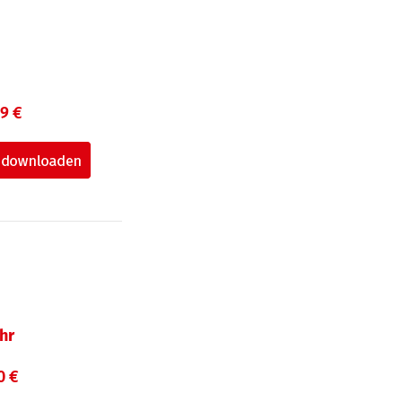
99 €
hr
0 €