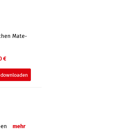
ichen Mate­
0 €
eben
mehr