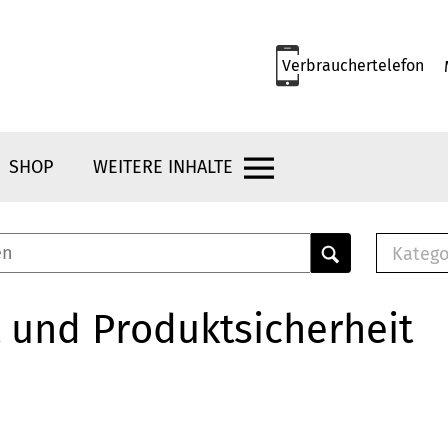
Verbrauchertelefon
SHOP
WEITERE INHALTE
Katego
E-B
Mus
 und Produktsicherheit
E-B
Che
Bro
Bu