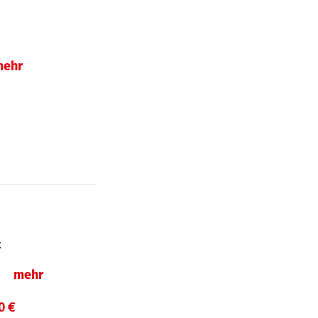
mehr
t
ln
mehr
0 €