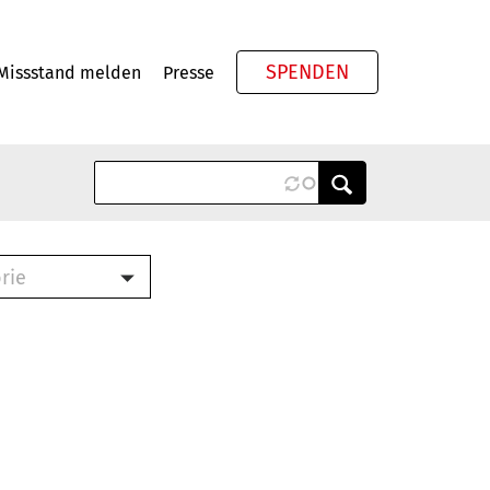
SPENDEN
Missstand melden
Presse
Meta
rie
ook (PDF)
terbrief (RTF)
roschüre (PDF)
cklisten (PDF)
schüre
ch