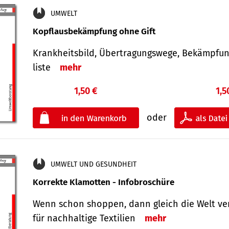
UMWELT
Kopflausbekämpfung ohne Gift
Krankheits­bild, Übertra­gungs­wege, Bekämpfu
liste
mehr
1,50 €
1,5
oder
UMWELT UND GESUNDHEIT
Korrekte Klamotten - Infobroschüre
Wenn schon shoppen, dann gleich die Welt ve
für nachhaltige Textilien
mehr