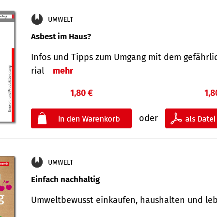
UMWELT
Asbest im Haus?
Infos und Tipps zum Um­gang mit dem ge­fähr­l
rial
mehr
1,80 €
1,8
oder
UMWELT
Einfach nachhaltig
Umweltbewusst einkaufen, haushalten und l