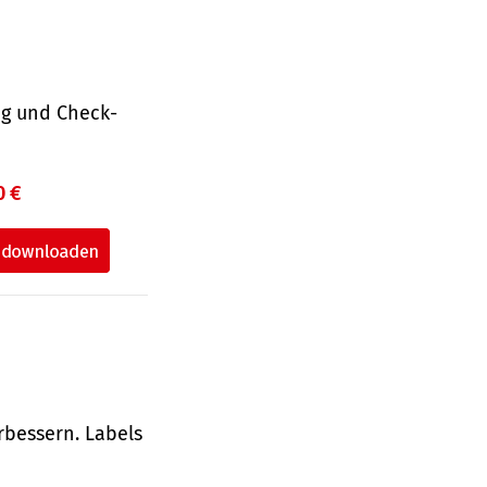
ng und Check­
0 €
rbessern. Labels