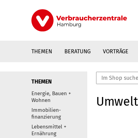
Direkt
zum
Inhalt
THEMEN
BERATUNG
VORTRÄGE
THEMEN
nstaltungen
Energie, Bauen +
Umwelt
0
Wohnen
Elemente
Immobilien-
finanzierung
Lebensmittel +
Ernährung