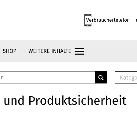
Verbrauchertelefon
SHOP
WEITERE INHALTE
Katego
E-B
Mus
 und Produktsicherheit
E-B
Che
Bro
Bu