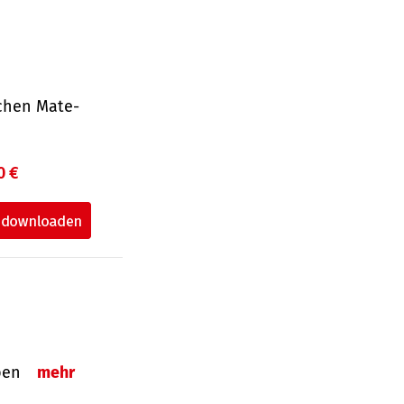
ichen Mate­
0 €
eben
mehr