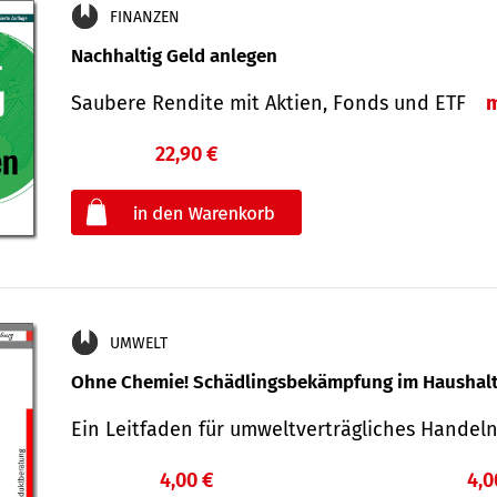
FINANZEN
Nachhaltig Geld anlegen
Saubere Rendite mit Aktien, Fonds und ETF
22,90 €
€
oder
UMWELT
Ohne Chemie! Schädlingsbekämpfung im Haushal
Ein Leitfaden für um­welt­ver­träg­liches Han­de
4,00 €
4,0