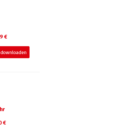
99 €
hr
0 €