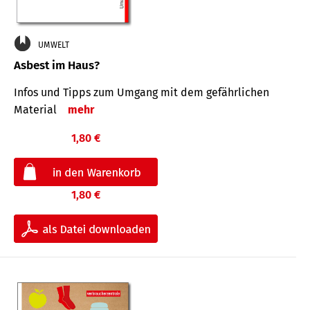
UMWELT
Asbest im Haus?
Infos und Tipps zum Um­gang mit dem ge­fähr­lichen
Mate­rial
mehr
1,80 €
1,80 €