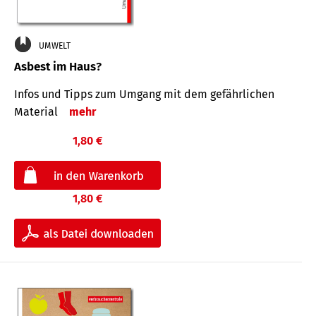
UMWELT
Asbest im Haus?
Infos und Tipps zum Um­gang mit dem ge­fähr­lichen
Mate­rial
mehr
1,80 €
1,80 €