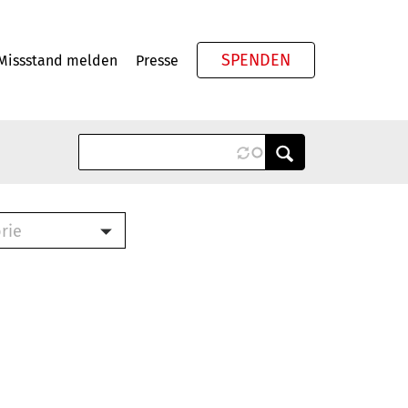
SPENDEN
Missstand melden
Presse
Meta
rie
ook (PDF)
terbrief (RTF)
roschüre (PDF)
cklisten (PDF)
schüre
ch