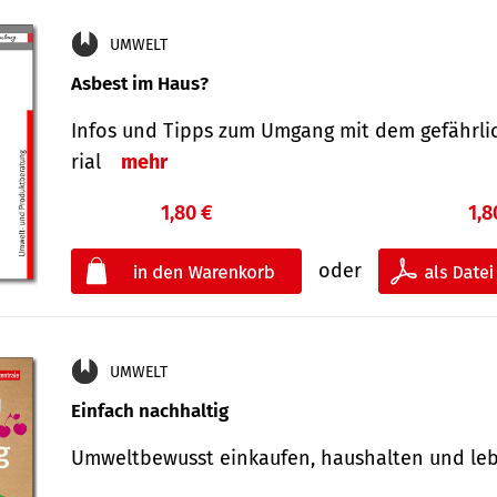
UMWELT
Asbest im Haus?
Infos und Tipps zum Um­gang mit dem ge­fähr­l
rial
mehr
1,80 €
1,8
oder
UMWELT
Einfach nachhaltig
Umweltbewusst einkaufen, haushalten und l