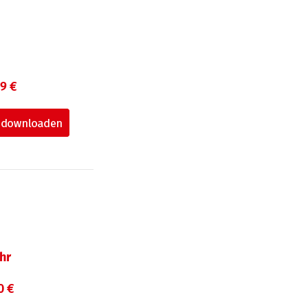
99 €
hr
0 €