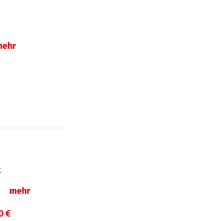
mehr
t
ln
mehr
0 €