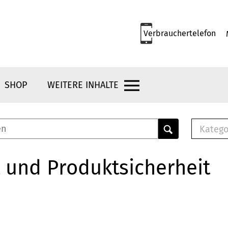
Verbrauchertelefon
SHOP
WEITERE INHALTE
Katego
E-B
Mus
 und Produktsicherheit
E-B
Che
Bro
Bu