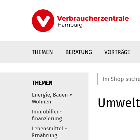
Direkt
zum
Inhalt
THEMEN
BERATUNG
VORTRÄGE
THEMEN
nstaltungen
Energie, Bauen +
Umwelt
0
Wohnen
Elemente
Immobilien-
finanzierung
Lebensmittel +
Ernährung