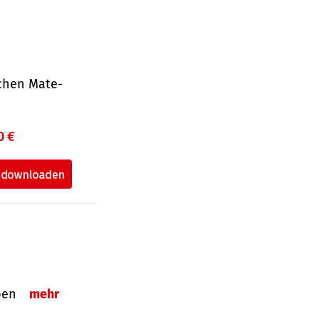
ichen Mate­
0 €
eben
mehr