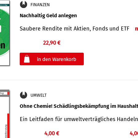
FINANZEN
Nachhaltig Geld anlegen
Saubere Rendite mit Aktien, Fonds und ETF
22,90 €
€
oder
UMWELT
Ohne Chemie! Schädlingsbekämpfung im Haushal
Ein Leitfaden für um­welt­ver­träg­liches Han­de
4,00 €
4,0