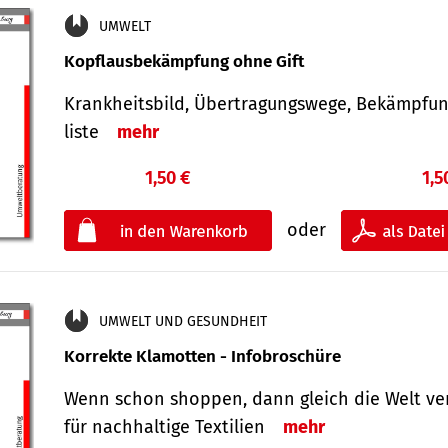
UMWELT
Kopflausbekämpfung ohne Gift
Krankheits­bild, Übertra­gungs­wege, Bekämpfu
liste
mehr
1,50 €
1,5
oder
UMWELT UND GESUNDHEIT
Korrekte Klamotten - Infobroschüre
Wenn schon shoppen, dann gleich die Welt ve
für nachhaltige Textilien
mehr