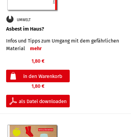
UMWELT
Asbest im Haus?
Infos und Tipps zum Um­gang mit dem ge­fähr­lichen
Mate­rial
mehr
1,80 €
1,80 €