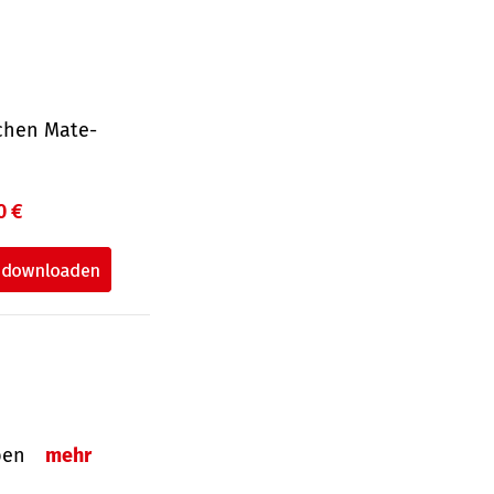
ichen Mate­
0 €
eben
mehr