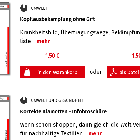
UMWELT
Kopflausbekämpfung ohne Gift
Krankheits­bild, Übertra­gungs­wege, Bekämpfu
liste
mehr
1,50 €
1,5
oder
UMWELT UND GESUNDHEIT
Korrekte Klamotten - Infobroschüre
Wenn schon shoppen, dann gleich die Welt ve
für nachhaltige Textilien
mehr