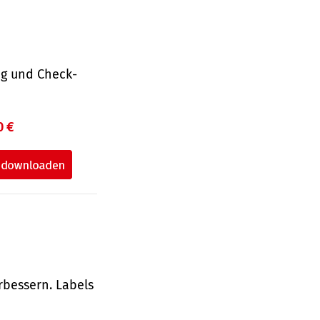
ng und Check­
0 €
rbessern. Labels