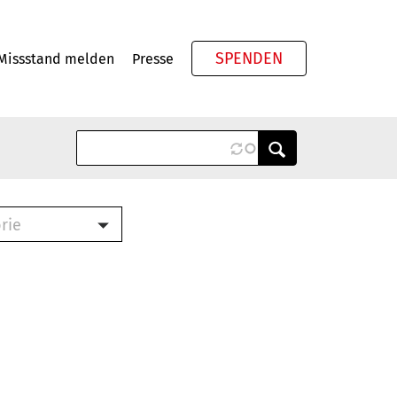
SPENDEN
Missstand melden
Presse
Meta
rie
ook (PDF)
terbrief (RTF)
roschüre (PDF)
cklisten (PDF)
schüre
ch