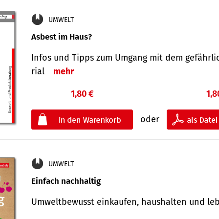
UMWELT
Asbest im Haus?
Infos und Tipps zum Um­gang mit dem ge­fähr­l
rial
mehr
1,80 €
1,8
oder
UMWELT
Einfach nachhaltig
Umweltbewusst einkaufen, haushalten und l