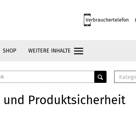
Verbrauchertelefon
SHOP
WEITERE INHALTE
Katego
E-B
Mus
 und Produktsicherheit
E-B
Che
Bro
Bu