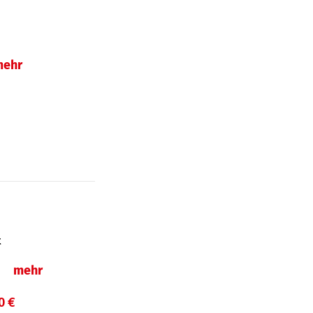
mehr
t
ln
mehr
0 €