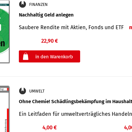
FINANZEN
Nachhaltig Geld anlegen
Saubere Rendite mit Aktien, Fonds und ETF
22,90 €
€
oder
UMWELT
Ohne Chemie! Schädlingsbekämpfung im Haushal
Ein Leitfaden für um­welt­ver­träg­liches Han­de
4,00 €
4,0