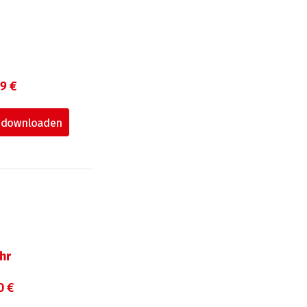
99 €
hr
0 €