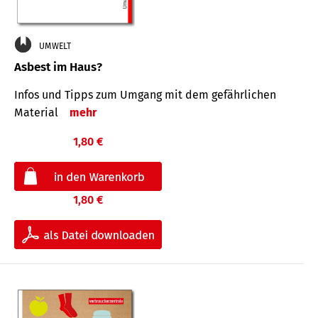
UMWELT
Asbest im Haus?
Infos und Tipps zum Um­gang mit dem ge­fähr­lichen
Mate­rial
mehr
1,80 €
1,80 €