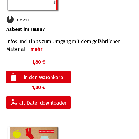
UMWELT
Asbest im Haus?
Infos und Tipps zum Um­gang mit dem ge­fähr­lichen
Mate­rial
mehr
1,80 €
1,80 €