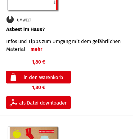
UMWELT
Asbest im Haus?
Infos und Tipps zum Um­gang mit dem ge­fähr­lichen
Mate­rial
mehr
1,80 €
1,80 €